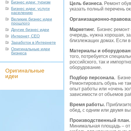
Бизнес идеи: туризм
Цель бизнеса
. Ремонт обу
Бизнес идеи: услуги
указать полный перечень о
населению
Великие бизнес идеи
Организационно-правова
прошлого
Маркетинг.
Бизнес ремонт 
Другие бизнес идеи
очередь, нужна хорошая, з
Интернет, СЕО
близлежащих домах. Если в
Заработок в Интернете
Оригинальные идеи
Материалы и оборудован
бизнеса
того, потребуется специаль
российского, так и импортно
оборудование.
Оригинальные
идеи
Подбор персонала.
Бизнес
Ремонтировать обувь не так
опыт работы или «очень зо
зависимости от объемов ра
Время работы.
Приблизите
обед, с одним или двумя вы
Производственный план.
Минимальная площадь – от 