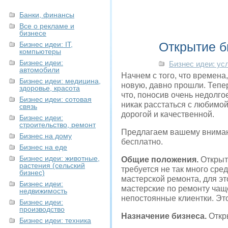
Банки, финансы
Все о рекламе и
бизнесе
Открытие б
Бизнес идеи: IT,
компьютеры
Бизнес идеи:
Бизнес идеи: ус
автомобили
Начнем с того, что времена
Бизнес идеи: медицина,
новую, давно прошли. Тепер
здоровье, красота
что, поносив очень недолго
Бизнес идеи: сотовая
никак расстаться с любимо
связь
дорогой и качественной.
Бизнес идеи:
строительство, ремонт
Предлагаем вашему внимани
Бизнес на дому
бесплатно.
Бизнес на еде
Бизнес идеи: животные,
Общие положения.
Открыт
растения (сельский
требуется не так много сре
бизнес)
мастерской ремонта, для это
Бизнес идеи:
мастерские по ремонту чащ
недвижимость
непостоянные клиентки. Эт
Бизнес идеи:
производство
Назначение бизнеса.
Откры
Бизнес идеи: техника