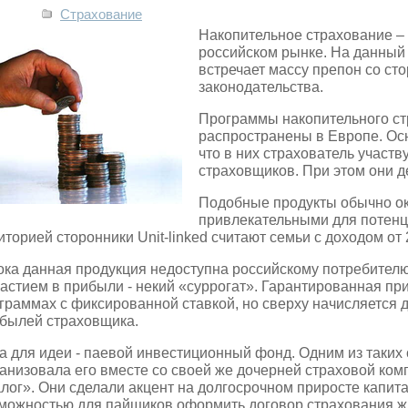
Страхование
Накопительное страхование – 
российском рынке. На данный м
встречает массу препон со ст
законодательства.
Программы накопительного с
распространены в Европе. Ос
что в них страхователь участв
страховщиков. При этом они д
Подобные продукты обычно о
привлекательными для потенц
иторией сторонники Unit-linked считают семьи с доходом от 
ока данная продукция недоступна российскому потребителю
частием в прибыли - некий «суррогат». Гарантированная пр
граммах с фиксированной ставкой, но сверху начисляется 
былей страховщика.
а для идеи - паевой инвестиционный фонд. Одним из таких
анизовала его вместе со своей же дочерней страховой ком
лог». Они сделали акцент на долгосрочном приросте капит
можностью для пайщиков оформить договор страхования ж