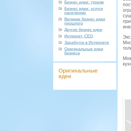
Бизнес идеи: туризм
пос
Бизнес идеи: услуги
огр
населению
сущ
Великие бизнес идеи
при
прошлого
инв
Другие бизнес идеи
Интернет, СЕО
Экс
Заработок в Интернете
Мно
тол
Оригинальные идеи
бизнеса
Мож
кух
Оригинальные
идеи