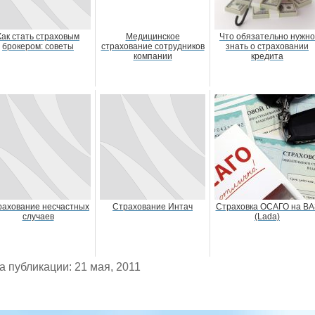
Как стать страховым
Медицинское
Что обязательно нужно
брокером: советы
страхование сотрудников
знать о страховании
компании
кредита
рахование несчастных
Страхование Интач
Страховка ОСАГО на ВА
случаев
(Lada)
а публикации: 21 мая, 2011