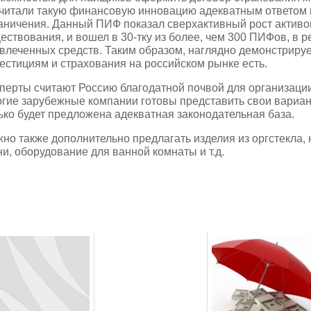
читали такую финансовую инновацию адекватным ответом 
аничения. Данный ПИФ показал сверхактивный рост активо
ествования, и вошел в 30-тку из более, чем 300 ПИФов, в 
влеченных средств. Таким образом, наглядно демонстрирует
естициям и страхования на российском рынке есть.
перты считают Россию благодатной почвой для организации т
гие зарубежные компании готовы представить свои вариан
ько будет предложена адекватная законодательная база.
но также дополнительно предлагать изделия из оргстекла,
ни, оборудование для ванной комнаты и т.д.