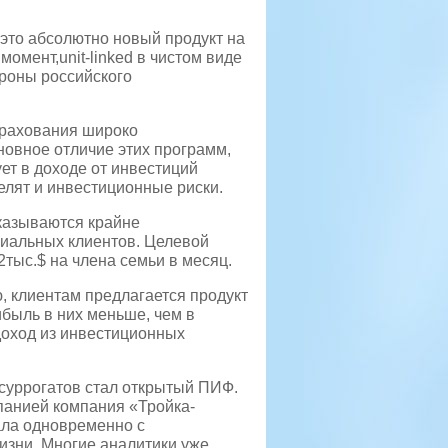
это абсолютно новый продукт на
омент,unit-linked в чистом виде
ороны российского
трахования широко
новное отличие этих программ,
ует в доходе от инвестиций
елят и инвестиционные риски.
казываются крайне
иальных клиентов. Целевой
2тыс.$ на члена семьи в месяц.
, клиентам предлагается продукт
ибыль в них меньше, чем в
доход из инвестиционных
 суррогатов стал открытый ПИФ.
панией компания «Тройка-
ала одновременно с
изни. Многие аналитики уже