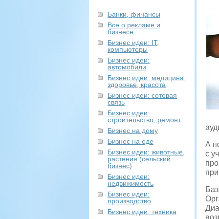
Банки, финансы
Все о рекламе и
бизнесе
Бизнес идеи: IT,
компьютеры
Бизнес идеи:
автомобили
Бизнес идеи: медицина,
здоровье, красота
Бизнес идеи: сотовая
связь
Бизнес идеи:
строительство, ремонт
ауд
Бизнес на дому
Бизнес на еде
А п
Бизнес идеи: животные,
с у
растения (сельский
про
бизнес)
при
Бизнес идеи:
недвижимость
Баз
Бизнес идеи:
Орг
производство
Диа
Бизнес идеи: техника
воз