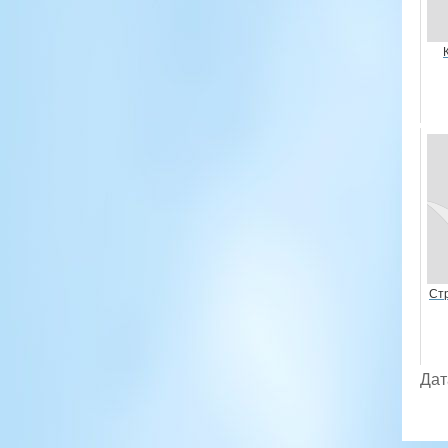
Ст
Дат