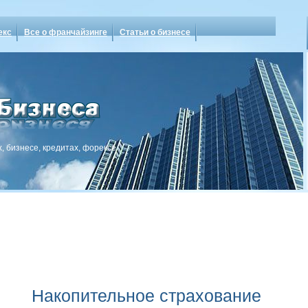
екс
Все о франчайзинге
Статьи о бизнесе
, бизнесе, кредитах, форексе
Накопительное страхование