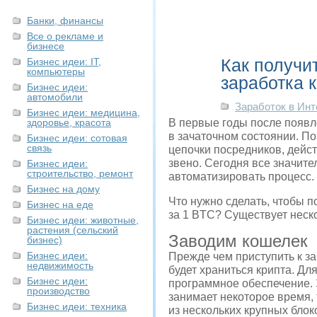
Банки, финансы
Все о рекламе и
бизнесе
Как получи
Бизнес идеи: IT,
компьютеры
заработка 
Бизнес идеи:
автомобили
Заработок в Инт
Бизнес идеи: медицина,
здоровье, красота
В первые годы после появл
в зачаточном состоянии.
По
Бизнес идеи: сотовая
связь
цепочки посредников, дейст
звено. Сегодня все значите
Бизнес идеи:
строительство, ремонт
автоматизировать процесс.
Бизнес на дому
Что нужно сделать, чтобы п
Бизнес на еде
за 1 BTC? Существует неск
Бизнес идеи: животные,
растения (сельский
Заводим кошелек
бизнес)
Бизнес идеи:
Прежде чем приступить к з
недвижимость
будет храниться крипта. Д
Бизнес идеи:
программное
обеспечение. 
производство
занимает некоторое время, 
Бизнес идеи: техника
из нескольких крупных блок