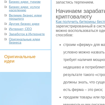
Бизнес идеи: туризм
запастись терпением.
Бизнес идеи: услуги
Начинаем зарабат
населению
Великие бизнес идеи
криптовалюту
прошлого
Как получить биткоины бес
Другие бизнес идеи
зарегистрированный в сист
Интернет, СЕО
можно воспользоваться одн
Заработок в Интернете
способов:
Оригинальные идеи
бизнеса
строим «ферму» для ма
условно можно назвать
Оригинальные
требует наличия мощног
идеи
недешево и потребляет
результате такого «стр
должны знать, что сущ
есть ферма – это риск;
продаем товары или пр
минимальными рисками.