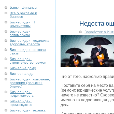
Банки, финансы
Все о рекламе и
бизнесе
Недостающа
Бизнес идеи: IT,
компьютеры
Бизнес идеи:
Заработок в Инт
автомобили
Бизнес идеи: медицина,
здоровье, красота
Бизнес идеи: сотовая
связь
Бизнес идеи:
строительство, ремонт
Бизнес на дому
Бизнес на еде
что от того, насколько прав
Бизнес идеи: животные,
растения (сельский
Поставьте себя на место в
бизнес)
(ремонт, юридические услуги
Бизнес идеи:
ничего не известно? Скорее
недвижимость
именно та недостающая дет
Бизнес идеи:
производство
дела.
Бизнес идеи: техника
Именно донесением информ