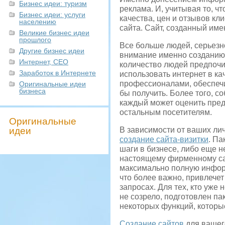
Бизнес идеи: туризм
реклама. И, учитывая то, ч
Бизнес идеи: услуги
качества, цен и отзывов к
населению
сайта. Сайт, созданный име
Великие бизнес идеи
прошлого
Все больше людей, серьез
Другие бизнес идеи
внимание именно созданию
Интернет, СЕО
количество людей предпочи
Заработок в Интернете
использовать интернет в к
профессионалами, обеспеч
Оригинальные идеи
бизнеса
бы получить. Более того, с
каждый может оценить пред
остальным посетителям.
Оригинальные
идеи
В зависимости от ваших ли
создание сайта-визитки
. Па
шаги в бизнесе, либо еще н
настоящему фирменному са
максимально полную информ
что более важно, привлечет
запросах. Для тех, кто уже
не созрело, подготовлен па
некоторых функций, которы
Создание сайтов
для вашег