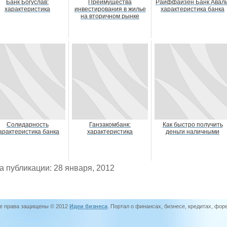
Банк Богуслав:
Преимущества
Райффайзен Банк Аваль
характеристика
инвестирования в жилье
характеристика банка
на вторичном рынке
Солидарность
Ганзакомбанк:
Как быстро получить
арактеристика банка
характеристика
деньги наличными
а публикации: 28 января, 2012
е права защищены © 2012
Идеи бизнеса
. Портал о финансах, бизнесе, кредитах, фор