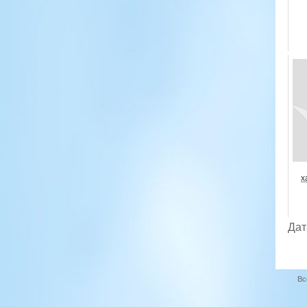
х
Дат
Вс