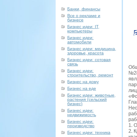
Банки, финансы
Все о рекламе и
бизнесе
Бизнес идеи: IT,
компьютеры
Бизнес идеи:
автомобили
Бизнес идеи: медицина,
здоровье, красота
Бизнес идеи: сотовая
связь
Общ
Бизнес идеи:
№28
строительство, ремонт
явл
Бизнес на дому
пар
Бизнес на еде
лиц
Бизнес идеи: животные,
«Фо
растения (сельский
Гла
бизнес)
Нео
Бизнес идеи:
раб
недвижимость
раб
Бизнес идеи:
1. 
производство
2. 
Бизнес идеи: техника
квар