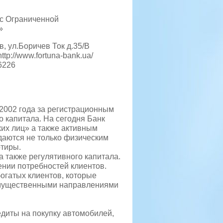
с Ограниченной
»
в, ул.Боричев Ток д.35/В
http://www.fortuna-bank.ua/
6226
2002 года за регистрационным
 капитала. На сегодня Банк
их лиц» а также активным
даются не только физическим
ртиры.
а также регулятивного капитала.
ении потребностей клиентов.
огатых клиентов, которые
имущественными направлениями
едиты на покупку автомобилей,