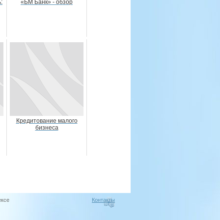
:
«БМ Банк» - обзор
Кредитование малого
бизнеса
ексе
Контакты