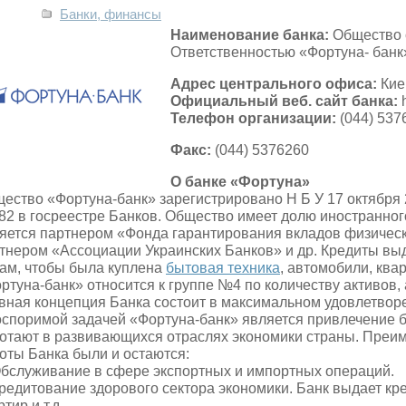
Банки, финансы
Наименование банка:
Общество 
Ответственностью «Фортуна- банк
Адрес центрального офиса:
Кие
Официальный веб. сайт банка:
Телефон организации:
(044) 537
Факс:
(044) 5376260
О банке «Фортуна»
ество «Фортуна-банк» зарегистрировано Н Б У 17 октября 
2 в госреестре Банков. Общество имеет долю иностранного
яется партнером «Фонда гарантирования вкладов физическ
тнером «Ассоциации Украинских Банков» и др. Кредиты вы
ам, чтобы была куплена
бытовая техника
, автомобили, ква
ртуна-банк» относится к группе №4 по количеству активов, 
вная концепция Банка состоит в максимальном удовлетвор
споримой задачей «Фортуна-банк» является привлечение б
отают в развивающихся отраслях экономики страны. Пре
оты Банка были и остаются:
Обслуживание в сфере экспортных и импортных операций.
Кредитование здорового сектора экономики. Банк выдает кр
тир и т.д.