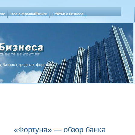
екс
Все о франчайзинге
Статьи о бизнесе
, бизнесе, кредитах, форексе
«Фортуна» — обзор банка