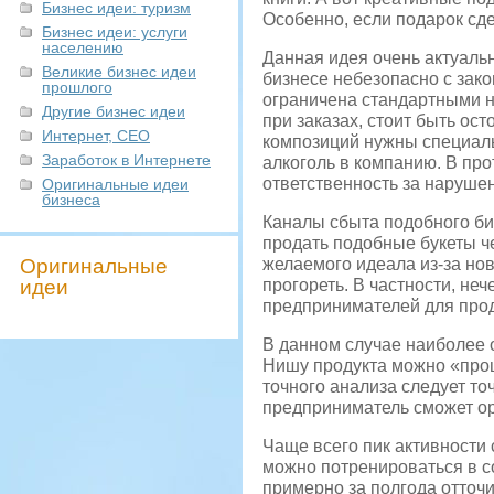
Бизнес идеи: туризм
Особенно, если подарок сд
Бизнес идеи: услуги
населению
Данная идея очень актуальн
Великие бизнес идеи
бизнесе небезопасно с зак
прошлого
ограничена стандартными н
Другие бизнес идеи
при заказах, стоит быть ос
Интернет, СЕО
композиций нужны специаль
Заработок в Интернете
алкоголь в компанию. В пр
ответственность за наруше
Оригинальные идеи
бизнеса
Каналы сбыта подобного би
продать подобные букеты ч
Оригинальные
желаемого идеала из-за нов
идеи
прогореть. В частности, н
предпринимателей для прод
В данном случае наиболее 
Нишу продукта можно «прощ
точного анализа следует то
предприниматель сможет ор
Чаще всего пик активности
можно потренироваться в с
примерно за полгода отточ