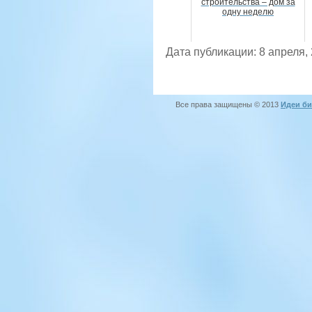
строительства – дом за
одну неделю
Дата публикации: 8 апреля,
Все права защищены © 2013
Идеи би