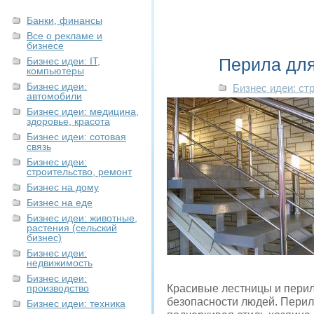
Банки, финансы
Все о рекламе и
бизнесе
Перила для
Бизнес идеи: IT,
компьютеры
Бизнес идеи:
Бизнес идеи: ст
автомобили
Бизнес идеи: медицина,
здоровье, красота
Бизнес идеи: сотовая
связь
Бизнес идеи:
строительство, ремонт
Бизнес на дому
Бизнес на еде
Бизнес идеи: животные,
растения (сельский
бизнес)
Бизнес идеи:
недвижимость
Бизнес идеи:
производство
Красивые лестницы и перил
безопасности людей. Перил
Бизнес идеи: техника