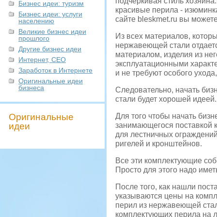
подчеркивая стиль хозяина
Бизнес идеи: туризм
красивые перила - изюминк
Бизнес идеи: услуги
сайте bleskmet.ru вы может
населению
Великие бизнес идеи
Из всех материалов, котор
прошлого
нержавеющей стали отдает
Другие бизнес идеи
материалом, изделия из нег
Интернет, СЕО
эксплуатационными характер
Заработок в Интернете
и не требуют особого уход
Оригинальные идеи
бизнеса
Следовательно, начать биз
стали будет хорошей идеей.
Оригинальные
Для того чтобы начать бизн
идеи
занимающегося поставкой к
для лестничных ограждений.
ригелей и кронштейнов.
Все эти комплектующие соби
Просто для этого надо имет
После того, как нашли пост
указываются цены на компл
перил из нержавеющей стал
комплектующих перила на л