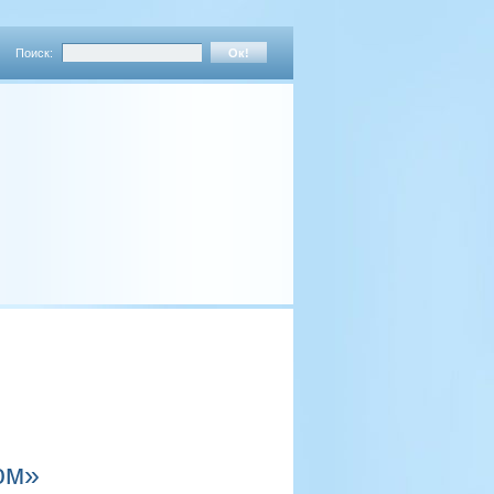
Поиск:
ом»