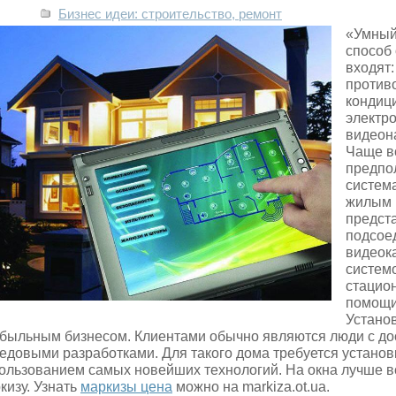
Бизнес идеи: строительство, ремонт
«Умный
способ 
входят
против
кондиц
электр
видеон
Чаще в
предпо
систем
жилым 
предста
подсое
видеок
систем
стацио
помощи
Установ
быльным бизнесом. Клиентами обычно являются люди с до
едовыми разработками. Для такого дома требуется установ
ользованием самых новейших технологий. На окна лучше в
кизу. Узнать
маркизы цена
можно на markiza.ot.ua.