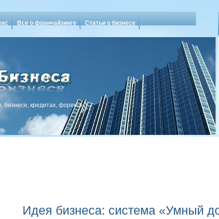
екс
Все о франчайзинге
Статьи о бизнесе
, бизнесе, кредитах, форексе
Идея бизнеса: система «Умный д