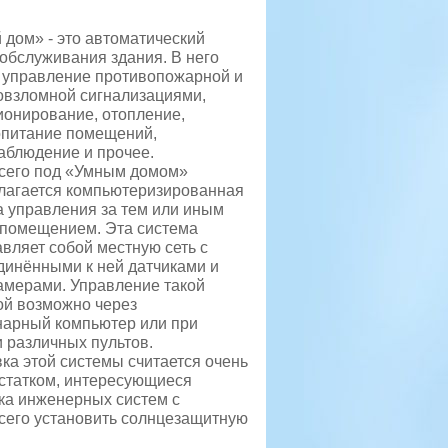
 дом» - это автоматический
обслуживания здания. В него
: управление противопожарной и
овзломной сигнализациями,
ионирование, отопление,
опитание помещений,
аблюдение и прочее.
сего под «Умным домом»
лагается компьютеризированная
а управления за тем или иным
помещением. Эта система
вляет собой местную сеть с
динёнными к ней датчиками и
амерами. Управление такой
ой возможно через
нарный компьютер или при
 различных пультов.
ка этой системы считается очень
статком, интересующиеся
ка инженерных систем с
сего установить солнцезащитную