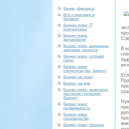
Банки, финансы
Все о рекламе и
бизнесе
Бизнес идеи: IT,
экс
компьютеры
про
Бизнес идеи:
Сле
автомобили
Бизнес идеи: медицина,
В н
здоровье, красота
спе
Бизнес идеи: сотовая
буд
связь
инт
Бизнес идеи:
строительство, ремонт
Есл
Бизнес на дому
Пра
Бизнес на еде
пре
Бизнес идеи: животные,
сра
растения (сельский
бизнес)
Нуж
Бизнес идеи:
пре
недвижимость
доп
Бизнес идеи:
пре
производство
мик
Бизнес идеи: техника
пол