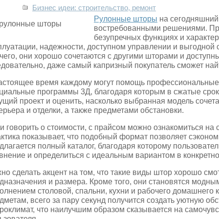
Бизнес идеи: строительство, ремонт
Рулонные шторы
на сегодняшний
востребованными решениями. Пр
безупречных функциях и характер
плуатации, надежности, доступном управлении и выгодной 
чего, они хорошо сочетаются с другими шторами и доступны
довательно, даже самый капризный покупатель сможет найти
астоящее время каждому могут помощь профессиональные 
циальные программы 3Д, благодаря которым в сжатые сро
ущий проект и оценить, насколько выбранная модель соче
ерьера и отделки, а также предметами обстановки.
и говорить о стоимости, с прайсом можно ознакомиться на 
ктика показывает, что подобный формат позволяет сэкономи
длагается полный каталог, благодаря которому пользовате
внение и определиться с идеальным вариантом в конкретно
но сделать акцент на том, что такие виды штор хорошо см
дназначения и размера. Кроме того, они становятся модн
олнением столовой, спальни, кухни и рабочего домашнего 
дметам, всего за пару секунд получится создать уютную об
роклимат, что наилучшим образом сказывается на самочув
ьзователя.