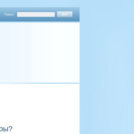
Поиск:
оры?