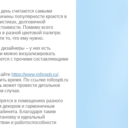
 день считаются самыми
ичины популярности кроются в
истиках, долговечной
стоимости. Помимо всего
 в разной цветовой палитре.
 то, что ему нужно.
дизайнеры – у них есть
ки можно визуализировать
тается с прочими составляющими
сайте
https://www.rollospb.ru/
.
ть время. По ссылке rollospb.ru
ль может провести детальное
м случае.
отрятся в помещениях разного
ым декором и гармоничным
кабинета. Благодаря таким
становку и идеальный
ствии и работоспособности