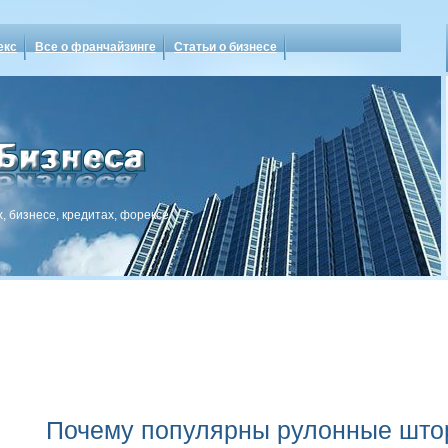
екс
Все о франчайзинге
Статьи о бизнесе
, бизнесе, кредитах, форексе
Почему популярны рулонные шт