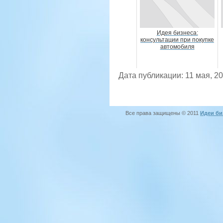
Идея бизнеса:
консультации при покупке
автомобиля
Дата публикации: 11 мая, 2
Все права защищены © 2011
Идеи би