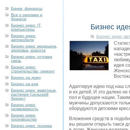
Банки, финансы
Все о рекламе и
бизнесе
Бизнес иде
Бизнес идеи: IT,
компьютеры
Бизнес идеи:
Бизнес идеи: ав
автомобили
Статис
Бизнес идеи: медицина,
нападе
здоровье, красота
«кастр
Бизнес идеи: сотовая
любиму
связь
идея со
Бизнес идеи:
Женско
строительство, ремонт
Востока
Бизнес на дому
Бизнес на еде
Адаптируя идею под наш сл
Бизнес идеи: животные,
и их детей. И это далеко н
растения (сельский
пол и будущее нации. Таким
бизнес)
мужчины допускаются тольк
Бизнес идеи:
оборудуются детскими кресл
недвижимость
Бизнес идеи:
Вложения средств в подобны
производство
вы решили открыть такси д
Бизнес идеи: техника
в долю. Женщина-водитель 