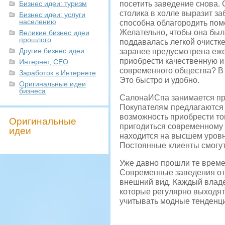
Бизнес идеи: туризм
посетить заведение снова. 
столика в холле выразит за
Бизнес идеи: услуги
населению
способна облагородить поме
Желательно, чтобы она была
Великие бизнес идеи
прошлого
поддавалась легкой очистк
Другие бизнес идеи
заранее предусмотрена еже
приобрести качественную и
Интернет, СЕО
современного общества? В 
Заработок в Интернете
Это быстро и удобно.
Оригинальные идеи
бизнеса
СалонаИСпа занимается про
Покупателям предлагаются 
возможность приобрести тов
Оригинальные
пригодиться современному с
идеи
находится на высшем уровн
Постоянные клиенты смогу
Уже давно прошли те време
Современные заведения от
внешний вид. Каждый владе
которые регулярно выходят
учитывать модные тенденци