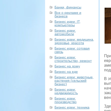
Банки, финансы
Все о рекламе и
бизнесе
Бизнес идеи: IT,
компьютеры
Бизнес идеи:
автомобили
Бизнес идеи: медицина,
здоровье, красота
Бизнес идеи: сотовая
связь
При
Бизнес идеи:
евр
строительство, ремонт
аме
Бизнес на дому
под
Бизнес на еде
Бизнес идеи: животные,
В э
растения (сельский
вып
бизнес)
нач
Бизнес идеи:
зак
недвижимость
вен
Бизнес идеи:
производство
Зде
Бизнес идеи: техника
пир