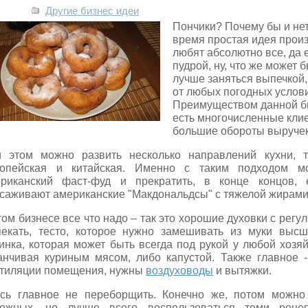
Другие бизнес идеи
Пончики? Почему бы и нет
время простая идея произ
любят абсолютно все, да
пудрой, ну, что же может 
лучше заняться выпечкой,
от любых погодных услови
Преимуществом данной биз
есть многочисленные клие
большие обороты выручек
 этом можно развить несколько направлений кухни, т
опейская и китайская. Именно с таким подходом мо
риканский фаст-фуд и прекратить, в конце концов, 
саживают американские "Макдональдсы" с тяжелой жирами
том бизнесе все что надо – так это хорошие духовки с рег
екать, тесто, которое нужно замешивать из муки выс
инка, которая может быть всегда под рукой у любой хозя
анчивая куриным мясом, либо капустой. Также главное 
тиляции помещения, нужны
воздуховоды
и вытяжки.
сь главное не переборщить. Конечно же, потом можно
ожных, но лучше всего воспользоваться теми рецеп