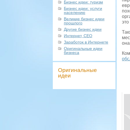
Бизнес идеи: туризм
евр
Бизнес идеи: услуги
пох
населению
орг
Великие бизнес идеи
это
прошлого
Другие бизнес идеи
Так
Интернет, СЕО
мес
Заработок в Интернете
она
Оригинальные идеи
бизнеса
Ком
обс
Оригинальные
идеи