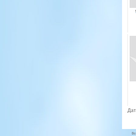
Дат
Вс