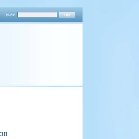
Поиск:
ов