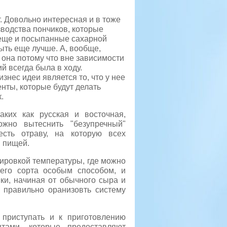
. Довольно интересная и в тоже
водства пончиков, которые
 еще и посыпанные сахарной
быть еще лучше. А, вообще,
 она потому что вне зависимости
й всегда была в ходу.
нес идеи является то, что у нее
нты, которые будут делать
.
аких как русская и восточная,
жно вытеснить "безупречный"
есть отраву, на которую всех
 пищей.
улировкой температуры, где можно
шего сорта особым способом, и
йки, начиная от обычного сыра и
- правильно оранизовть систему
 приступать и к приготовлению
тами, которые предоставляют