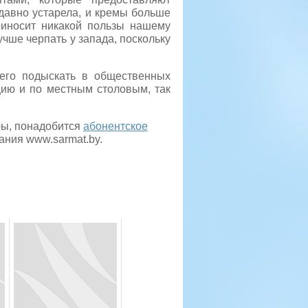
 давно устарела, и кремы больше
риносит никакой пользы нашему
учше черпать у запада, поскольку
сего подыскать в общественных
цию и по местным столовым, так
ры, понадобится
абонентское
ания www.sarmat.by.