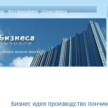
екс
Все о франчайзинге
Статьи о бизнесе
, бизнесе, кредитах, форексе
Бизнес идея производство пончик