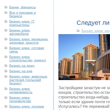
Банки, финансы
Все о рекламе и
бизнесе
Следует ли
Бизнес идеи: IT,
компьютеры
Бизнес идеи:
Бизнес идеи: н
автомобили
Бизнес идеи: медицина,
здоровье, красота
Бизнес идеи: сотовая
связь
Бизнес идеи:
строительство, ремонт
Бизнес на дому
Бизнес на еде
Бизнес идеи: животные,
растения (сельский
бизнес)
Застройщики зачастую не за
Бизнес идеи:
недвижимость
концов, строительство оста
строительство когда-нибудь
Бизнес идеи:
производство
только если здание почти го
Бизнес идеи: техника
Испугались? Не переживайт