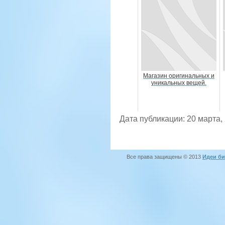
Магазин оригинальных и
уникальных вещей.
Дата публикации: 20 марта,
Все права защищены © 2013
Идеи би