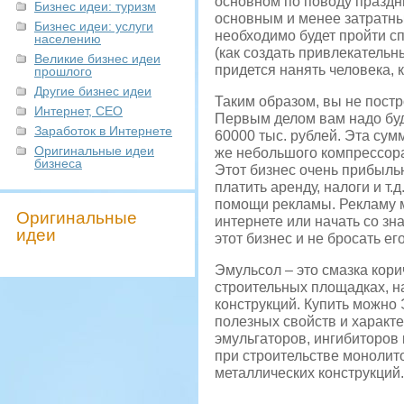
основном по поводу праздн
Бизнес идеи: туризм
основным и менее затратны
Бизнес идеи: услуги
необходимо будет пройти с
населению
(как создать привлекательн
Великие бизнес идеи
придется нанять человека, 
прошлого
Другие бизнес идеи
Таким образом, вы не постр
Интернет, СЕО
Первым делом вам надо буд
Заработок в Интернете
60000 тыс. рублей. Эта сум
Оригинальные идеи
же небольшого компрессора
бизнеса
Этот бизнес очень прибыльн
платить аренду, налоги и т.
помощи рекламы. Рекламу м
Оригинальные
интернете или начать со зн
идеи
этот бизнес и не бросать его
Эмульсол – это смазка кор
строительных площадках, н
конструкций. Купить можно
полезных свойств и характе
эмульгаторов, ингибиторов
при строительстве монолито
металлических конструкций.