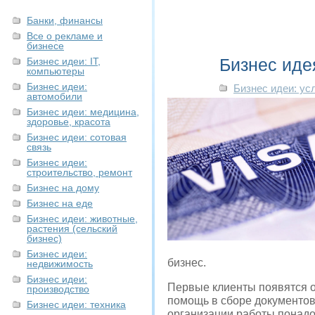
Банки, финансы
Все о рекламе и
бизнесе
Бизнес иде
Бизнес идеи: IT,
компьютеры
Бизнес идеи:
Бизнес идеи: ус
автомобили
Бизнес идеи: медицина,
здоровье, красота
Бизнес идеи: сотовая
связь
Бизнес идеи:
строительство, ремонт
Бизнес на дому
Бизнес на еде
Бизнес идеи: животные,
растения (сельский
бизнес)
Бизнес идеи:
бизнес.
недвижимость
Бизнес идеи:
Первые клиенты появятся оч
производство
помощь в сборе документов
Бизнес идеи: техника
организации работы понадо