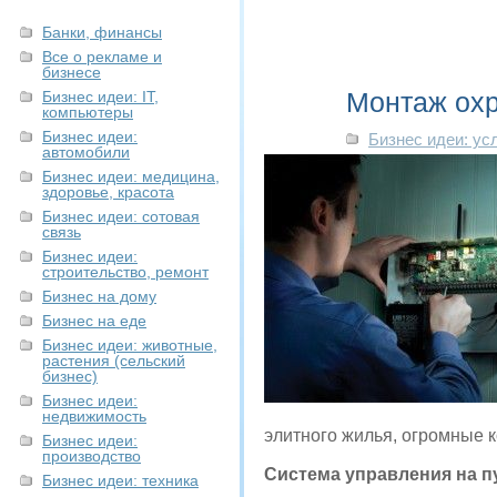
Банки, финансы
Все о рекламе и
бизнесе
Монтаж охр
Бизнес идеи: IT,
компьютеры
Бизнес идеи:
Бизнес идеи: ус
автомобили
Бизнес идеи: медицина,
здоровье, красота
Бизнес идеи: сотовая
связь
Бизнес идеи:
строительство, ремонт
Бизнес на дому
Бизнес на еде
Бизнес идеи: животные,
растения (сельский
бизнес)
Бизнес идеи:
недвижимость
элитного жилья, огромные 
Бизнес идеи:
производство
Система управления на п
Бизнес идеи: техника