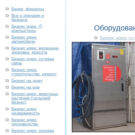
Банки, финансы
Все о рекламе и
бизнесе
Оборудован
Бизнес идеи: IT,
компьютеры
Бизнес идеи:
Бизнес идеи: ус
автомобили
Бизнес идеи: медицина,
здоровье, красота
Бизнес идеи: сотовая
связь
Бизнес идеи:
строительство, ремонт
Бизнес на дому
Бизнес на еде
Бизнес идеи: животные,
растения (сельский
бизнес)
Бизнес идеи:
недвижимость
Бизнес идеи:
производство
Бизнес идеи: техника