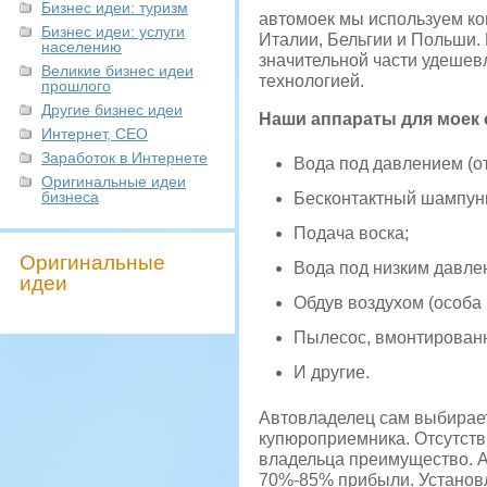
Бизнес идеи: туризм
автомоек мы используем ко
Бизнес идеи: услуги
Италии, Бельгии и Польши. 
населению
значительной части удешев
Великие бизнес идеи
технологией.
прошлого
Другие бизнес идеи
Наши аппараты для моек
Интернет, СЕО
Заработок в Интернете
Вода под давлением (от
Оригинальные идеи
бизнеса
Бесконтактный шампун
Подача воска;
Оригинальные
Вода под низким давлен
идеи
Обдув воздухом (особа 
Пылесос, вмонтированн
И другие.
Автовладелец сам выбирает
купюроприемника. Отсутств
владельца преимущество. 
70%-85% прибыли. Установл