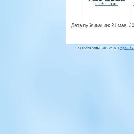
особенности
Дата публикации: 21 мая, 2
Все права защищены © 2011
Идеи би