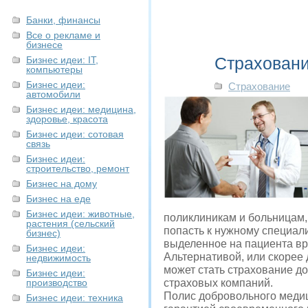
Банки, финансы
Все о рекламе и
бизнесе
Страховани
Бизнес идеи: IT,
компьютеры
Бизнес идеи:
Страхование
автомобили
Бизнес идеи: медицина,
здоровье, красота
Бизнес идеи: сотовая
связь
Бизнес идеи:
строительство, ремонт
Бизнес на дому
Бизнес на еде
Бизнес идеи: животные,
поликлиникам и больницам,
растения (сельский
попасть к нужному специали
бизнес)
выделенное на пациента вр
Бизнес идеи:
Альтернативой, или скорее
недвижимость
может стать страхование д
Бизнес идеи:
производство
страховых компаний.
Полис добровольного медиц
Бизнес идеи: техника