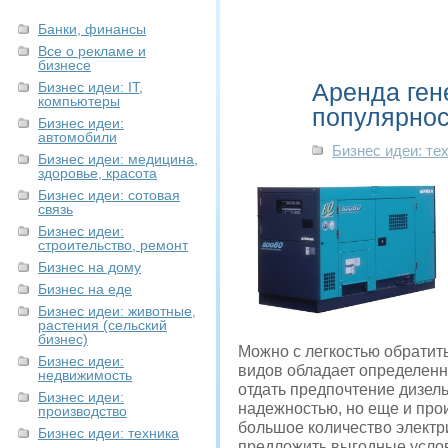
Банки, финансы
Все о рекламе и
бизнесе
Аренда ген
Бизнес идеи: IT,
компьютеры
популярнос
Бизнес идеи:
автомобили
Бизнес идеи: те
Бизнес идеи: медицина,
здоровье, красота
Бизнес идеи: сотовая
связь
Бизнес идеи:
строительство, ремонт
Бизнес на дому
Бизнес на еде
Бизнес идеи: животные,
растения (сельский
бизнес)
Можно с легкостью обратит
Бизнес идеи:
видов обладает определен
недвижимость
отдать предпочтение дизел
Бизнес идеи:
надежностью, но еще и про
производство
большое количество электр
Бизнес идеи: техника
предложить выгодные услов