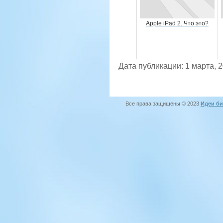
Apple iPad 2. Что это?
Дата публикации: 1 марта, 
Все права защищены © 2023
Идеи би