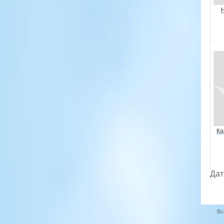
Н
Ка
Дат
Вс