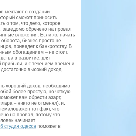
в мечтают о создании
который сможет приносить
ь о том, что дело, которое
, заведомо обречено на провал.
оянные вложения.
Если же начать
оборота, бизнес просто не
онцов, приведет к банкротству. В
енным обогащением – не стоит,
дства в развитие, для
 прибыли, и с течением времени
 достаточно высокий доход,
ить хороший доход, необходимо
обой более простую, но четкую
поможет вам обрести азарт,
ара – никто не отменял), и,
немаловажен тот факт, что
ено на провал, потому что
еловек начинает
б студия одесса
поможет в