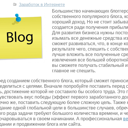
Заработок в Интернете
Большинство начинающих блоггеро
собственного популярного блога, 
хороший доход. Но не стоит забыват
создается ради получения прибыли
Для развития бизнеса нужны пост
изымать все денежные средства из 
сможет развиваться, что, в конце к
результате чего, спешить с собств
лучше вложить все полученные сре
извлечения все большей оборотной
вы сможете получать стабильный и
главное не спешить.
ед созданием собственного блога, который сможет принос
еделиться с целями. Вначале попробуйте поставить перед с
ь, достижение которой не составило бы особого труда. Это 
увствовать вкус победы (эффект первого заработанного долл
ечно же, поставить следующую более сложную цель. Также 
дание одной глобальной цели в большинстве случаев, обреч
ого рода задачи требуют большого количества времени, и ч
очаровываться в своем начинании. А профессиональная
ве
дании и продвижении блога или сайта.