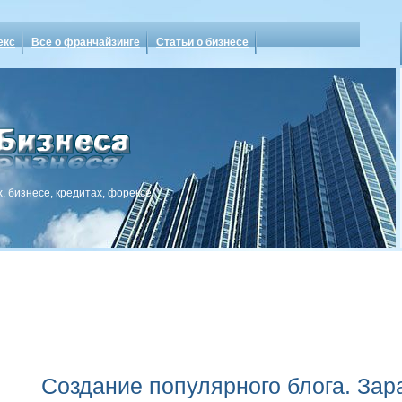
екс
Все о франчайзинге
Статьи о бизнесе
, бизнесе, кредитах, форексе
Создание популярного блога. Зар