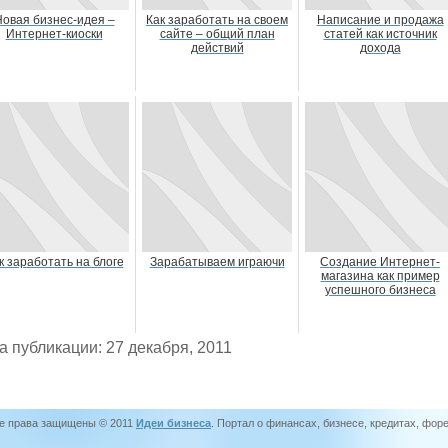
овая бизнес-идея –
Как заработать на своем
Написание и продажа
Интернет-киоски
сайте – общий план
статей как источник
действий
дохода
к заработать на блоге
Зарабатываем играючи
Создание Интернет-
магазина как пример
успешного бизнеса
а публикации: 27 декабря, 2011
е права защищены © 2011
Идеи бизнеса
. Портал о финансах, бизнесе, кредитах, фор