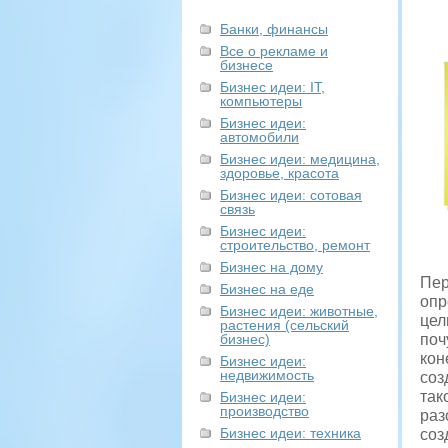
Банки, финансы
Все о рекламе и
бизнесе
Бизнес идеи: IT,
компьютеры
Бизнес идеи:
автомобили
Бизнес идеи: медицина,
здоровье, красота
Бизнес идеи: сотовая
связь
Бизнес идеи:
строительство, ремонт
Бизнес на дому
Пер
Бизнес на еде
опр
Бизнес идеи: животные,
цел
растения (сельский
бизнес)
поч
кон
Бизнес идеи:
недвижимость
соз
так
Бизнес идеи:
производство
раз
Бизнес идеи: техника
соз