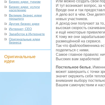
Или можно создать свой пор
Бизнес идеи: туризм
И тут возникает вопрос, за
Бизнес идеи: услуги
Вроде они и так предоставл
населению
А дело вот в чём. Они деля
Великие бизнес идеи
прошлого
новых участников.
А доход они получают за то
Другие бизнес идеи
высокая скорость скачиван
Интернет, СЕО
и ещё некоторые привилегии
Заработок в Интернете
К тому же они зарабатываю
Оригинальные идеи
размещённой на сервисе.
бизнеса
Так что файлообменника ест
поделиться с ними.
Самое главное правило: нич
Оригинальные
Высоких вам заработков!
идеи
Постельное белье.
Именно
может завершить с точки з
значит окружить себя тепло
внимание выбору постельног
Вашем самочувствим и наст