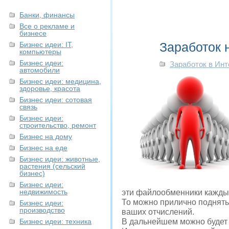
Банки, финансы
Все о рекламе и
бизнесе
Заработок 
Бизнес идеи: IT,
компьютеры
Бизнес идеи:
Заработок в Инт
автомобили
Бизнес идеи: медицина,
здоровье, красота
Бизнес идеи: сотовая
связь
Бизнес идеи:
строительство, ремонт
Бизнес на дому
Бизнес на еде
Бизнес идеи: животные,
растения (сельский
бизнес)
Бизнес идеи:
недвижимость
эти файлообменники каждый
То можно прилично поднять
Бизнес идеи:
производство
ваших отчислений.
Бизнес идеи: техника
В дальнейшем можно будет 