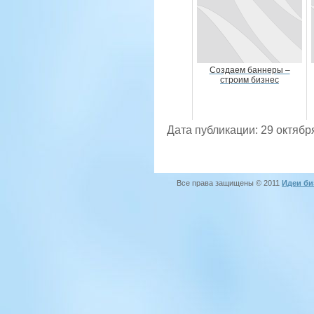
Создаем баннеры –
строим бизнес
Дата публикации: 29 октябр
Все права защищены © 2011
Идеи би