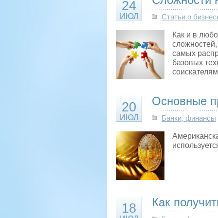
24
ИЮЛ
Статьи о бизнес
Как и в люб
сложностей,
самых распр
базовых тех
соискателям
Основные п
20
ИЮЛ
Банки, финансы
Американска
используетс
Как получит
18