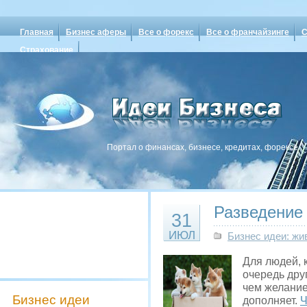
Главная
Бизнес аферы
Все о форекс
Все о франчайзинге
С
Страхование
Портал о финансах, бизнесе, кредитах, форексе
Разведение 
31
ИЮЛ
Бизнес идеи: жи
Для людей, 
очередь друг
чем желание
Бизнес идеи
дополняет.
Ч