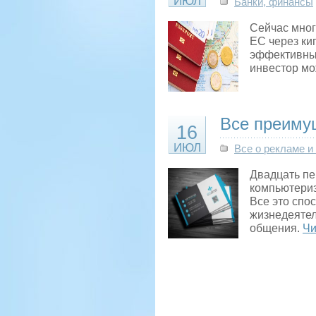
ИЮЛ
Банки, финансы
Сейчас мног
ЕС через ки
эффективных
инвестор мо
Все преимущ
16
ИЮЛ
Все о рекламе и
Двадцать пе
компьютериз
Все это спо
жизнедеятел
общения.
Чи