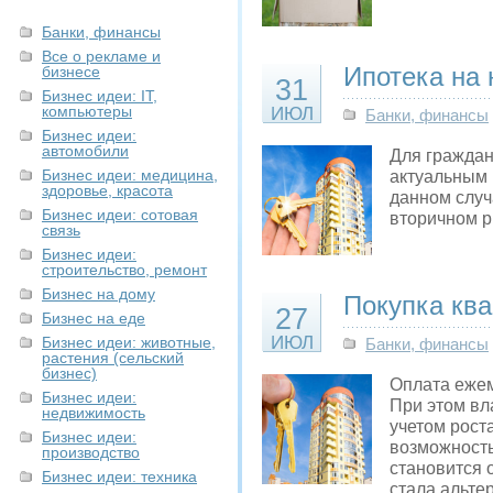
Банки, финансы
Все о рекламе и
Ипотека на 
бизнесе
31
Бизнес идеи: IT,
компьютеры
ИЮЛ
Банки, финансы
Бизнес идеи:
автомобили
Для граждан
Бизнес идеи: медицина,
актуальным 
здоровье, красота
данном случ
Бизнес идеи: сотовая
вторичном 
связь
Бизнес идеи:
строительство, ремонт
Бизнес на дому
Покупка ква
27
Бизнес на еде
ИЮЛ
Бизнес идеи: животные,
Банки, финансы
растения (сельский
бизнес)
Оплата ежем
Бизнес идеи:
При этом вл
недвижимость
учетом роста
Бизнес идеи:
возможность
производство
становится 
Бизнес идеи: техника
стала альте