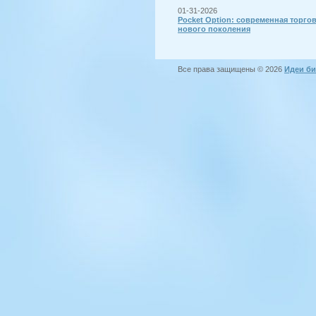
01-31-2026
Pocket Option: современная торго
нового поколения
Все права защищены © 2026
Идеи би