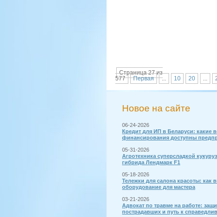
Страница 27 из
577
Первая
...
10
20
...
Новое на сайте
06-24-2026
Кредит для ИП в Беларуси: какие 
финансирования доступны предп
05-31-2026
Агротехника суперсладкой кукуру
гибрида Лендмарк F1
05-18-2026
Тележки для салона красоты: как 
оборудование для мастера
03-21-2026
Адвокат по травме на работе: защи
пострадавших и путь к справедли