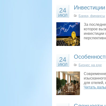
Инвестиции
24
ИЮЛ
Банки, финансы
За последне
которое вызы
инвестиции 
перспективн
Особенности
24
ИЮЛ
Бизнес на еде
Современнее
изысканного
для отелей,
Читать даль
Сложности 