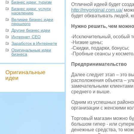
Бизнес идеи: туризм
Отличной идеей будет созд
Бизнес идеи: услуги
http://myoriginal.com.ua/
можн
населению
будет обхватывать людей, к
Великие бизнес идеи
прошлого
Нужно решить, чем можно
Другие бизнес идеи
-Исключительный, особый то
Интернет, СЕО
-Низкие цены;
Заработок в Интернете
-Скидки, подарки, бонусы;
Оригинальные идеи
-Пробные сеансы у космето
бизнеса
Предпринимательство
Оригинальные
Далее следует этап – это 
идеи
расположения объекта – ули
замечательными клиентами б
среднего и выше.
Одним из успешных районов 
организации с женскими ко
Торговый магазин можно буд
большом гипер - или супер
денежные средства, то мож